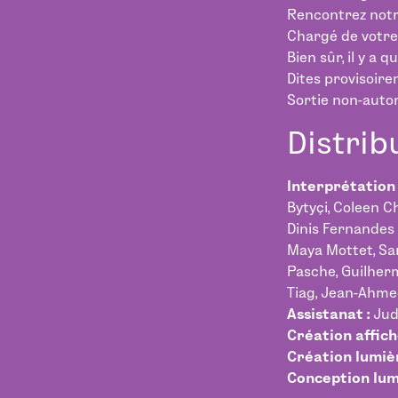
Rencontrez notr
Chargé de votre 
Bien sûr, il y a
Dites provisoirem
Sortie non-autor
Distrib
Interprétation 
Bytyçi, Coleen C
Dinis Fernandes 
Maya Mottet, Sar
Pasche, Guilherm
Tiag, Jean-Ahmed
Assistanat :
Jud
Création affich
Création lumièr
Conception lum