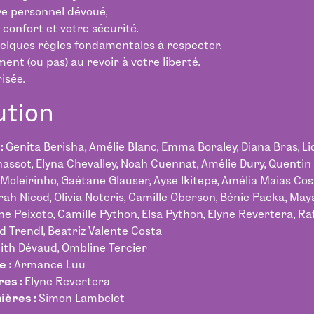
e personnel dévoué,
confort et votre sécurité.
 quelques règles fondamentales à respecter.
ent (ou pas) au revoir à votre liberté.
isée.
ution
:
Genita Berisha, Amélie Blanc, Emma Boraley, Diana Bras, Li
hassot, Elyna Chevalley, Noah Cuennat, Amélie Dury, Quentin F
Moleirinho, Gaétane Glauser, Ayse Ikitepe, Amélia Maias Cos
ah Nicod, Olivia Noteris, Camille Oberson, Bénie Packa, May
e Peixoto, Camille Python, Elsa Python, Elyne Revertera, Ra
 Trendl, Beatriz Valente Costa
ith Dévaud, Ombline Tercier
e :
Armance Luu
es :
Elyne Revertera
ières :
Simon Lambelet