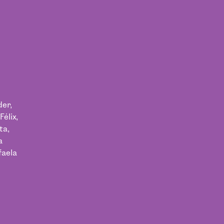
der,
élix,
ta,
a
faela