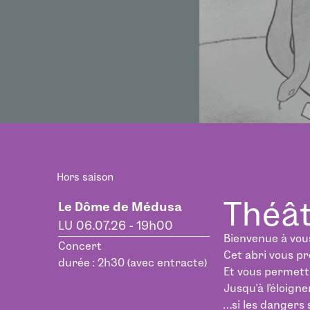
Hors saison
Théât
Le Dôme de Médusa
LU 06.07.26 - 19h00
Bienvenue à vou
Concert
Cet abri vous p
durée : 2h30 (avec entracte)
Et vous permettr
Jusqu’à l’éloig
…si les dangers s