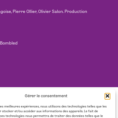
ise, Pierre Ollier, Olivier Salon. Production
e Bombled
Gérer le consentement
NEWSLETTER
NOUS SOUTENIR
les meilleures expériences, nous utilisons des technologies telles que les
r stocker et/ou accéder aux informations des appareils. Le fait de
 ces technologies nous permettra de traiter des données telles que le