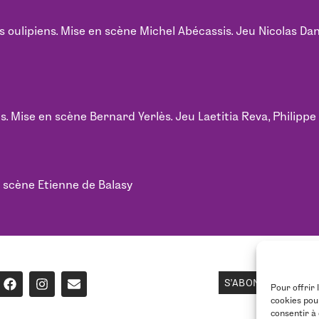
ulipiens. Mise en scène Michel Abécassis. Jeu Nicolas Dango
s. Mise en scène Bernard Yerlès. Jeu Laetitia Reva, Philipp
en scène Etienne de Balasy
S'ABONNER À LA 
Pour offrir 
cookies pou
consentir à