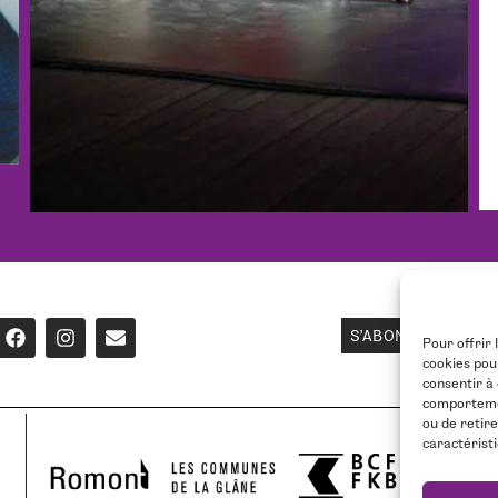
S'ABONNER À LA 
Pour offrir 
cookies pou
consentir à
comportement
ou de retir
caractéristi