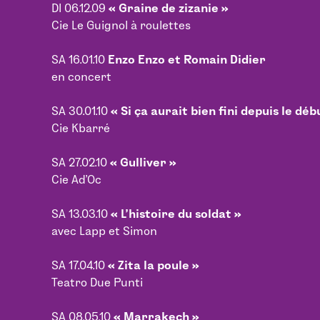
DI 06.12.09
« Graine de zizanie »
Cie Le Guignol à roulettes
SA 16.01.10
Enzo Enzo et Romain Didier
en concert
SA 30.01.10
« Si ça aurait bien fini depuis le déb
Cie Kbarré
SA 27.02.10
« Gulliver »
Cie Ad’Oc
SA 13.03.10
« L’histoire du soldat »
avec Lapp et Simon
SA 17.04.10
« Zita la poule »
Teatro Due Punti
SA 08.05.10
« Marrakech »