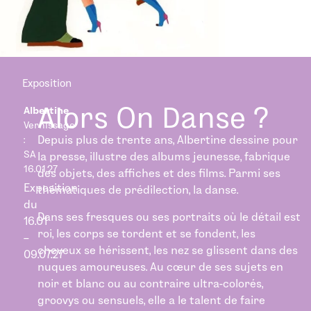
Exposition
Alors On Danse ?
Albertine
Vernissage
:
Depuis plus de trente ans, Albertine dessine pour
SA
la presse, illustre des albums jeunesse, fabrique
16.01.27
des objets, des affiches et des films. Parmi ses
Exposition
thématiques de prédilection, la danse.
du
Dans ses fresques ou ses portraits où le détail est
16.01
roi, les corps se tordent et se fondent, les
–
cheveux se hérissent, les nez se glissent dans des
09.07.27
nuques amoureuses. Au cœur de ses sujets en
noir et blanc ou au contraire ultra-colorés,
groovys ou sensuels, elle a le talent de faire