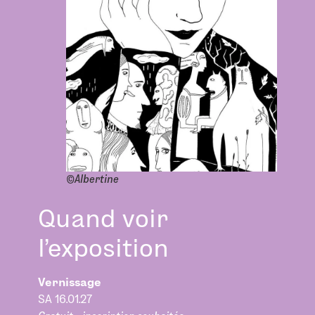
©Albertine
Quand voir
l’exposition
Vernissage
SA 16.01.27